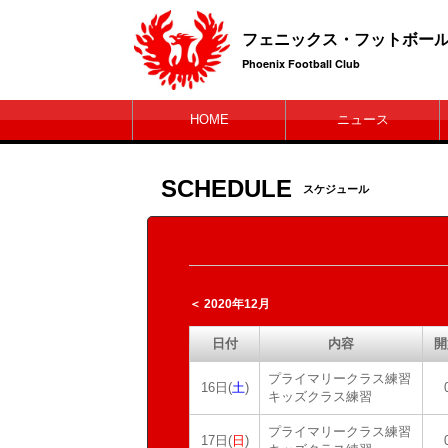
フェニックス・フットボー
Phoenix Football Club
HOME
ニュース
SCHEDULE
スケジュール
＜ 2020年12月
日付
内容
開
プライマリークラス練習
16日(
土
)
キッズクラス練習
プライマリークラス練習
17日(
日
)