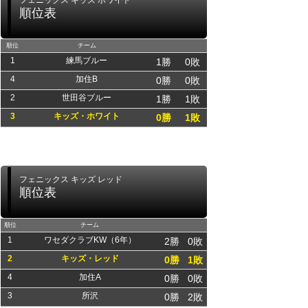
フェニックス キッズ ホワイト
順位表
順位
チーム
1
練馬ブルー
1勝
0敗
4
加住B
0勝
0敗
2
世田谷ブルー
1勝
1敗
3
キッズ・ホワイト
0勝
1敗
フェニックス キッズ レッド
順位表
順位
チーム
1
ワセダクラブKW（6年）
2勝
0敗
2
キッズ・レッド
0勝
1敗
4
加住A
0勝
0敗
3
所沢
0勝
2敗