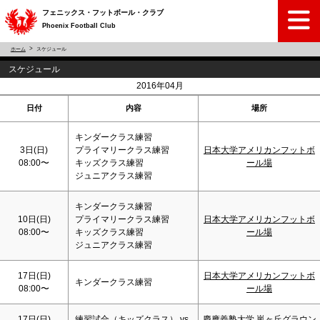
フェニックス・フットボール・クラブ
Phoenix Football Club
ホーム
スケジュール
スケジュール
<
>
2016年04月
日付
内容
場所
キンダークラス練習
3日(
日
)
プライマリークラス練習
日本大学アメリカンフットボ
08:00〜
キッズクラス練習
ール場
ジュニアクラス練習
キンダークラス練習
10日(
日
)
プライマリークラス練習
日本大学アメリカンフットボ
08:00〜
キッズクラス練習
ール場
ジュニアクラス練習
17日(
日
)
日本大学アメリカンフットボ
キンダークラス練習
08:00〜
ール場
17日(
日
)
練習試合（キッズクラス） vs
慶應義塾大学 嵐ヶ丘グラウン