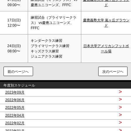
09:00〜
慶應ユニコーンズ、FFFC
ド
練習試合（プライマリークラ
17日(
日
)
慶應義塾大学 嵐ヶ丘グラウン
ス） vs慶應ユニコーンズ、
12:00〜
ド
FFFC
キンダークラス練習
24日(
日
)
プライマリークラス練習
日本大学アメリカンフットボ
08:00〜
キッズクラス練習
ール場
ジュニアクラス練習
前のページへ
次のページヘ
年度別スケジュール
>
2023年09月
>
2022年06月
>
2022年05月
>
2022年04月
>
2022年02月
>
2022年01月