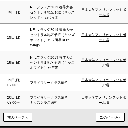
NFLフラッグ2019 春季大会
日本大学アメリカンフットボ
19日(
日
)
セントラル地区予選（キッズ
ール場
レッド） vs代々木
NFLフラッグ2019 春季大会
セントラル地区予選（キッズ
日本大学アメリカンフットボ
19日(
日
)
ホワイト） vs世田谷Blue
ール場
Wings
NFLフラッグ2019 春季大会
日本大学アメリカンフットボ
19日(
日
)
セントラル地区予選（キッズ
ール場
ホワイト） vs所沢
19日(
日
)
日本大学アメリカンフットボ
プライマリークラス練習
07:00〜
ール場
26日(
日
)
プライマリークラス練習
日本大学アメリカンフットボ
08:00〜
キッズクラス練習
ール場
前のページへ
次のページヘ