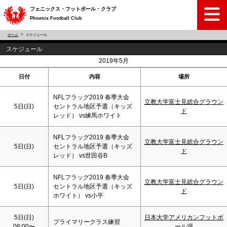
フェニックス・フットボール・クラブ
Phoenix Football Club
ホーム
スケジュール
スケジュール
<
>
2019年5月
日付
内容
場所
NFLフラッグ2019 春季大会
立教大学富士見総合グラウン
5日(
日
)
セントラル地区予選（キッズ
ド
レッド） vs練馬ホワイト
NFLフラッグ2019 春季大会
立教大学富士見総合グラウン
5日(
日
)
セントラル地区予選（キッズ
ド
レッド） vs世田谷B
NFLフラッグ2019 春季大会
立教大学富士見総合グラウン
5日(
日
)
セントラル地区予選（キッズ
ド
ホワイト） vs小平
5日(
日
)
日本大学アメリカンフットボ
プライマリークラス練習
08:00〜
ール場