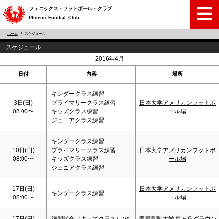
フェニックス・フットボール・クラブ
Phoenix Football Club
ホーム
スケジュール
スケジュール
<
>
2016年4月
日付
内容
場所
キンダークラス練習
3日(
日
)
プライマリークラス練習
日本大学アメリカンフットボ
08:00〜
キッズクラス練習
ール場
ジュニアクラス練習
キンダークラス練習
10日(
日
)
プライマリークラス練習
日本大学アメリカンフットボ
08:00〜
キッズクラス練習
ール場
ジュニアクラス練習
17日(
日
)
日本大学アメリカンフットボ
キンダークラス練習
08:00〜
ール場
17日(
日
)
練習試合（キッズクラス） vs
慶應義塾大学 嵐ヶ丘グラウン