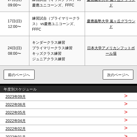
09:00〜
慶應ユニコーンズ、FFFC
ド
練習試合（プライマリークラ
17日(
日
)
慶應義塾大学 嵐ヶ丘グラウン
ス） vs慶應ユニコーンズ、
12:00〜
ド
FFFC
キンダークラス練習
24日(
日
)
プライマリークラス練習
日本大学アメリカンフットボ
08:00〜
キッズクラス練習
ール場
ジュニアクラス練習
前のページへ
次のページヘ
年度別スケジュール
>
2023年09月
>
2022年06月
>
2022年05月
>
2022年04月
>
2022年02月
>
2022年01月